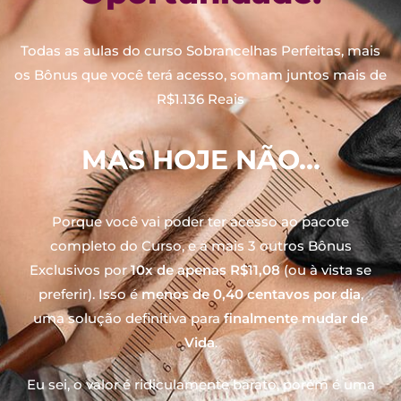
Todas as aulas do curso Sobrancelhas Perfeitas, mais
os Bônus que você terá acesso, somam juntos mais de
R$1.136 Reais
MAS HOJE NÃO…
Porque você vai poder ter acesso ao pacote
completo do Curso, e a mais 3 outros Bônus
Exclusivos por
10x de apenas R$11,08
(ou à vista se
preferir). Isso é
menos de 0,40 centavos por dia
,
uma solução definitiva para
finalmente mudar de
Vida
.
Eu sei, o valor é ridiculamente barato, porém é uma