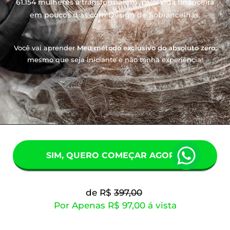
61.154 mulheres a transformarem a sua vida financeira
em poucos dias com Design de Sobrancelhas.
Você vai aprender
Meu método exclusivo do absoluto zero,
mesmo que seja iniciante e não tenha experiência!
SIM, QUERO COMEÇAR AGORA!
de R$
397,00
Por Apenas R$ 97,00 á vista