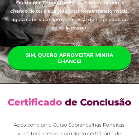
Oferta por Tempo Limitado.
Estou te dando a
chance de ter a sua vida totalmente transformada,
agora cabe você aproveitar essa oportunidade ou
deixá-la passar.
SIM, QUERO APROVEITAR MINHA
CHANCE!
Certificado
de Conclusão
Após concluir o Curso Sobrancelhas Perfeitas,
você terá acesso a um lindo certificado de